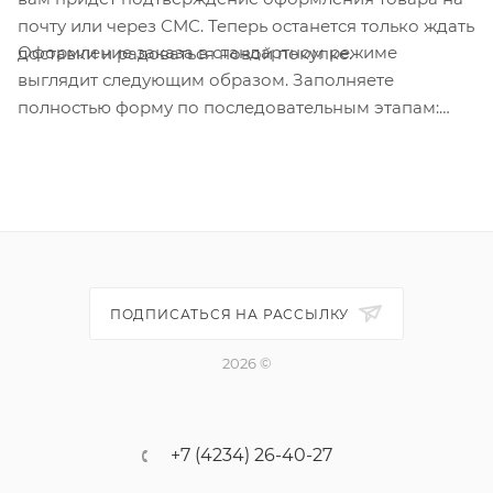
почту или через СМС. Теперь останется только ждать
Оформление заказа в стандартном режиме
доставки и радоваться новой покупке.
выглядит следующим образом. Заполняете
полностью форму по последовательным этапам:
адрес, способ доставки, оплаты, данные о себе.
Советуем в комментарии к заказу написать
информацию, которая поможет курьеру вас найти.
Нажмите кнопку «Оформить заказ».
ПОДПИСАТЬСЯ НА РАССЫЛКУ
2026 ©
+7 (4234) 26-40-27