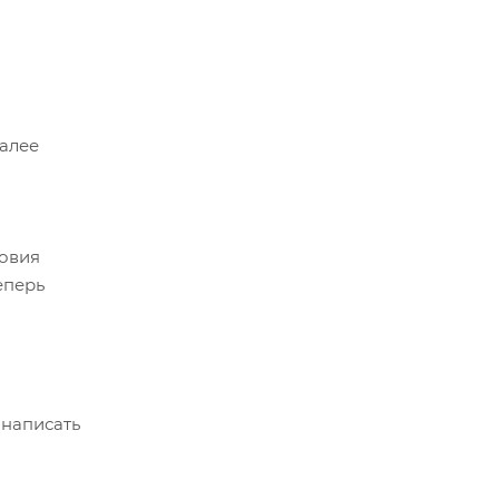
Далее
ловия
еперь
 написать