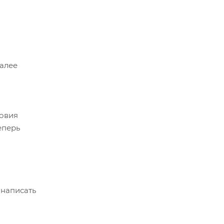
Далее
ловия
еперь
 написать