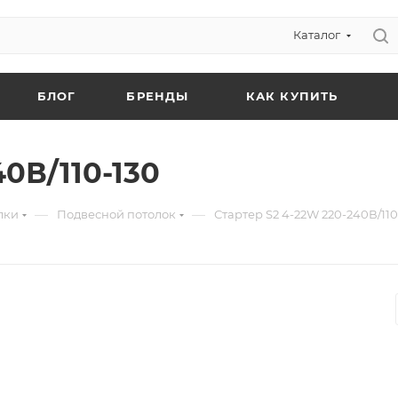
Каталог
БЛОГ
БРЕНДЫ
КАК КУПИТЬ
0В/110-130
—
—
лки
Подвесной потолок
Стартер S2 4-22W 220-240В/110