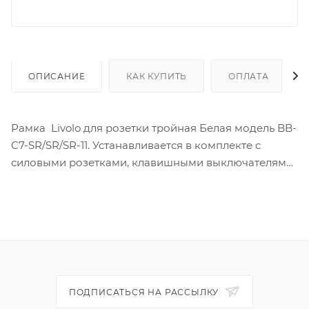
ОПИСАНИЕ
КАК КУПИТЬ
ОПЛАТА
Рамка Livolo для розетки тройная Белая модель BB-
C7-SR/SR/SR-11. Устанавливается в комплекте с
силовыми розетками, клавишными выключателями
или малоточными розетками.
Изготовлена из закаленного стекла OptiWite, не
имеющего никаких оттенков, присущих
стандартным «бесцветным» стеклам.
Стекло устойчиво к механическим воздействиям,
появлению царапин и прочих мелких дефектов.
Не нуждается в особом уходе.
ПОДПИСАТЬСЯ НА РАССЫЛКУ