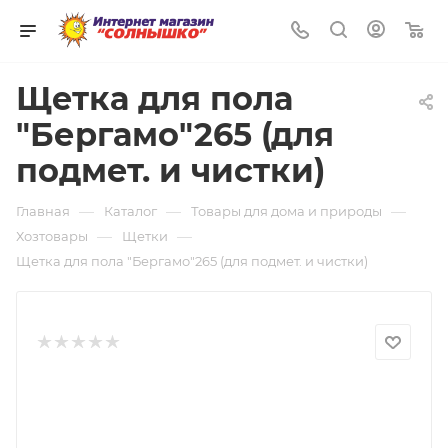
0
Щетка для пола
"Бергамо"265 (для
подмет. и чистки)
—
—
—
Главная
Каталог
Товары для дома и природы
—
—
Хозтовары
Щетки
Щетка для пола "Бергамо"265 (для подмет. и чистки)