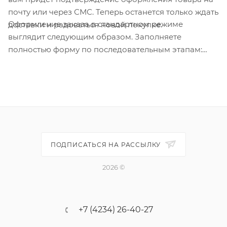
почту или через СМС. Теперь останется только ждать
Оформление заказа в стандартном режиме
доставки и радоваться новой покупке.
выглядит следующим образом. Заполняете
полностью форму по последовательным этапам:
адрес, способ доставки, оплаты, данные о себе.
Советуем в комментарии к заказу написать
информацию, которая поможет курьеру вас найти.
Нажмите кнопку «Оформить заказ».
ПОДПИСАТЬСЯ НА РАССЫЛКУ
2026 ©
+7 (4234) 26-40-27