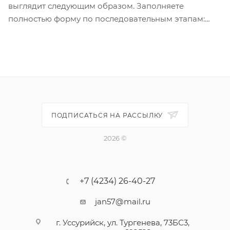
выглядит следующим образом. Заполняете
полностью форму по последовательным этапам:
адрес, способ доставки, оплаты, данные о себе.
Советуем в комментарии к заказу написать
информацию, которая поможет курьеру вас найти.
Нажмите кнопку «Оформить заказ».
ПОДПИСАТЬСЯ НА РАССЫЛКУ
2026 ©
+7 (4234) 26-40-27
jan57@mail.ru
г. Уссурийск, ул. Тургенева, 73БС3,