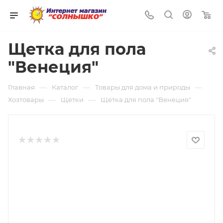
0
Щетка для пола
"Венеция"
—
—
—
Главная
Каталог
Товары для дома и природы
—
—
Хозтовары
Щетки
Щетка для пола "Венеция"