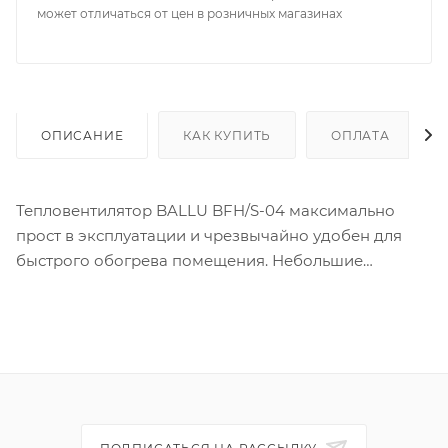
может отличаться от цен в розничных магазинах
ОПИСАНИЕ
КАК КУПИТЬ
ОПЛАТА
Тепловентилятор BALLU BFH/S-04 максимально
прост в эксплуатации и чрезвычайно удобен для
быстрого обогрева помещения. Небольшие
габариты позволяют без труда переносить его из
комнаты в комнату и брать с собой на дачу.
Тепловентилятор позволяет регулировать мощность
обогрева.