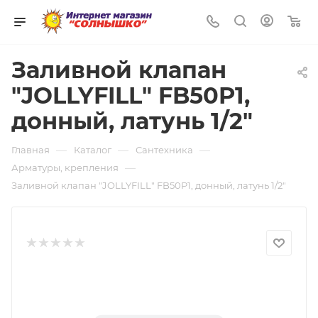
0
Заливной клапан
"JOLLYFILL" FB50P1,
донный, латунь 1/2"
—
—
—
Главная
Каталог
Сантехника
—
Арматуры, крепления
Заливной клапан "JOLLYFILL" FB50P1, донный, латунь 1/2"