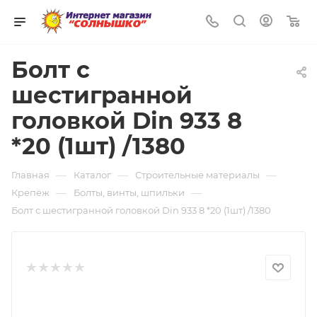
0
Болт с
шестигранной
головкой Din 933 8
*20 (1шт) /1380
—
—
—
Главная
Каталог
Строительные материалы
—
—
Крепёж
Болты, винты, шпильки
Болт с шестигранной головкой Din 933 8 *20 (1шт) /1380