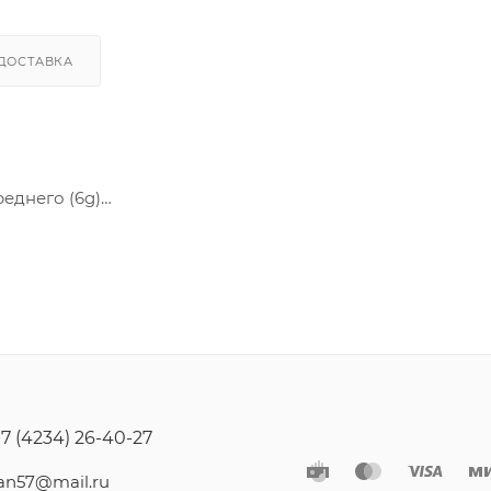
ДОСТАВКА
реднего (6g)
игранником под ключ, полная и неполная метрическая 
+7 (4234) 26-40-27
jan57@mail.ru