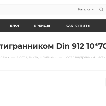
Каталог
БЛОГ
БРЕНДЫ
КАК КУПИТЬ
игранником Din 912 10*70
—
—
епёж
Болты, винты, шпильки
Болт с внутренним шестиг