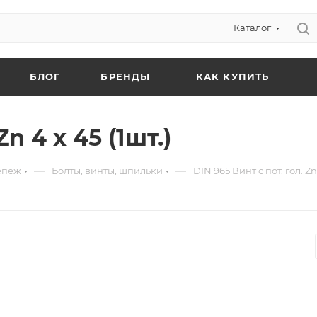
Каталог
БЛОГ
БРЕНДЫ
КАК КУПИТЬ
Zn 4 х 45 (1шт.)
—
—
епёж
Болты, винты, шпильки
DIN 965 Винт с пот. гол. Zn 