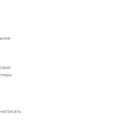
Далее
ловия
еперь
 написать