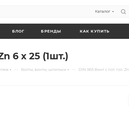
Каталог
БЛОГ
БРЕНДЫ
КАК КУПИТЬ
n 6 х 25 (1шт.)
—
—
епёж
Болты, винты, шпильки
DIN 965 Винт с пот. гол. Zn 