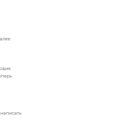
Далее
ловия
еперь
 написать