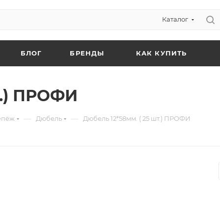
Каталог
БЛОГ
БРЕНДЫ
КАК КУПИТЬ
т.) ПРОФИ
—
—
епёж
Дюбель
Дюбель 12*58мм. ( 25 шт.) ПРОФИ