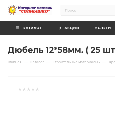
КАТАЛОГ
АКЦИИ
УСЛУГИ
Дюбель 12*58мм. ( 25 ш
—
—
—
Главная
Каталог
Строительные материалы
Кр