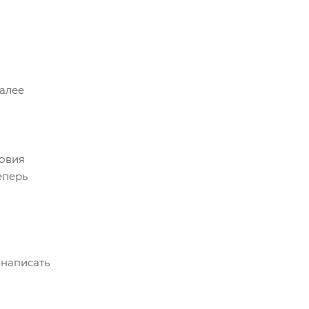
Далее
ловия
еперь
 написать