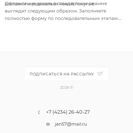
Оформление заказа в стандартном режиме
доставки и радоваться новой покупке.
выглядит следующим образом. Заполняете
полностью форму по последовательным этапам:
адрес, способ доставки, оплаты, данные о себе.
Советуем в комментарии к заказу написать
информацию, которая поможет курьеру вас найти.
Нажмите кнопку «Оформить заказ».
ПОДПИСАТЬСЯ НА РАССЫЛКУ
2026 ©
+7 (4234) 26-40-27
jan57@mail.ru