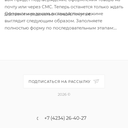
почту или через СМС. Теперь останется только ждать
Оформление заказа в стандартном режиме
доставки и радоваться новой покупке.
выглядит следующим образом. Заполняете
полностью форму по последовательным этапам:
адрес, способ доставки, оплаты, данные о себе.
Советуем в комментарии к заказу написать
информацию, которая поможет курьеру вас найти.
Нажмите кнопку «Оформить заказ».
ПОДПИСАТЬСЯ НА РАССЫЛКУ
2026 ©
+7 (4234) 26-40-27