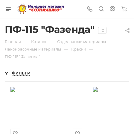
0
ПФ-115 "Фазенда"
10
—
—
—
Главная
Каталог
Отделочные материалы
—
—
Лакокрасочные материалы
Краски
ПФ-115 "Фазенда"
ФИЛЬТР