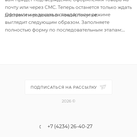
почту или через СМС. Теперь останется только ждать
Оформление заказа в стандартном режиме
доставки и радоваться новой покупке.
выглядит следующим образом. Заполняете
полностью форму по последовательным этапам:
адрес, способ доставки, оплаты, данные о себе.
Советуем в комментарии к заказу написать
информацию, которая поможет курьеру вас найти.
Нажмите кнопку «Оформить заказ».
ПОДПИСАТЬСЯ НА РАССЫЛКУ
2026 ©
+7 (4234) 26-40-27