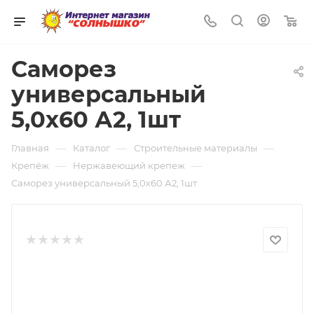
0
Саморез
универсальный
5,0х60 А2, 1шт
—
—
—
Главная
Каталог
Строительные материалы
—
—
Крепёж
Нержавеющий крепеж
Саморез универсальный 5,0х60 А2, 1шт