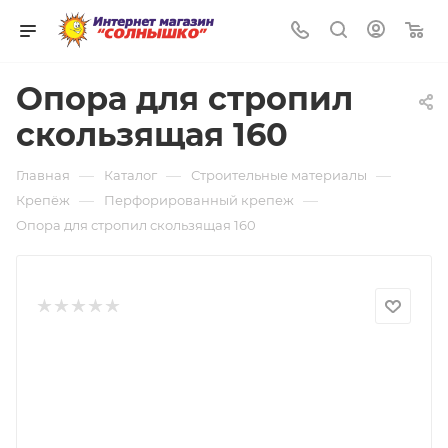
0
Опора для стропил
скользящая 160
—
—
—
Главная
Каталог
Строительные материалы
—
—
Крепёж
Перфорированный крепеж
Опора для стропил скользящая 160