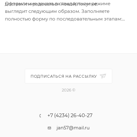
Оформление заказа в стандартном режиме
доставки и радоваться новой покупке.
выглядит следующим образом. Заполняете
полностью форму по последовательным этапам:
адрес, способ доставки, оплаты, данные о себе.
Советуем в комментарии к заказу написать
информацию, которая поможет курьеру вас найти.
Нажмите кнопку «Оформить заказ».
ПОДПИСАТЬСЯ НА РАССЫЛКУ
2026 ©
+7 (4234) 26-40-27
jan57@mail.ru