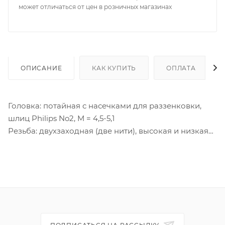
может отличаться от цен в розничных магазинах
ОПИСАНИЕ
КАК КУПИТЬ
ОПЛАТА
Головка: потайная с насечками для раззенковки,
шлиц Philips No2, M = 4,5-5,1
Резьба: двухзаходная (две нити), высокая и низкая
Наконечник: острый
Покрытие: фосфатированный
Материал: сталь C1022
Длина резьбы Lt - полная
Дополнительно:
Минимальный разрушающий момент: 3,0 Hм