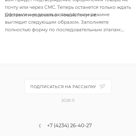
почту или через СМС. Теперь останется только ждать
Оформление заказа в стандартном режиме
доставки и радоваться новой покупке.
выглядит следующим образом. Заполняете
полностью форму по последовательным этапам:
адрес, способ доставки, оплаты, данные о себе.
Советуем в комментарии к заказу написать
информацию, которая поможет курьеру вас найти.
Нажмите кнопку «Оформить заказ».
ПОДПИСАТЬСЯ НА РАССЫЛКУ
2026 ©
+7 (4234) 26-40-27