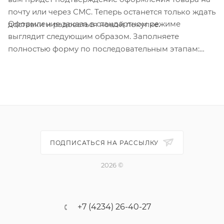
почту или через СМС. Теперь останется только ждать
Оформление заказа в стандартном режиме
доставки и радоваться новой покупке.
выглядит следующим образом. Заполняете
полностью форму по последовательным этапам:
адрес, способ доставки, оплаты, данные о себе.
Советуем в комментарии к заказу написать
информацию, которая поможет курьеру вас найти.
Нажмите кнопку «Оформить заказ».
ПОДПИСАТЬСЯ НА РАССЫЛКУ
2026 ©
+7 (4234) 26-40-27