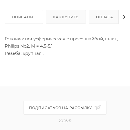
ОПИСАНИЕ
КАК КУПИТЬ
ОПЛАТА
Головка: полусферическая с пресс-шайбой, шлиц
Philips No2, M = 4,5-5,1
Резьба: крупная
Наконечник: острый
Покрытие: белый цинк
Материал: сталь C1018, С1022
Длина резьбы Lt - полная
Дополнительно:
Минимальный разрушающий момент: 4,2 Hм
ПОДПИСАТЬСЯ НА РАССЫЛКУ
Твердость сердцевины: 240-450 HV
Твердость поверхности: 550 MIN HV
2026 ©
Применение: металлический профиль до 0,9 мм