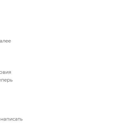
Далее
ловия
еперь
 написать