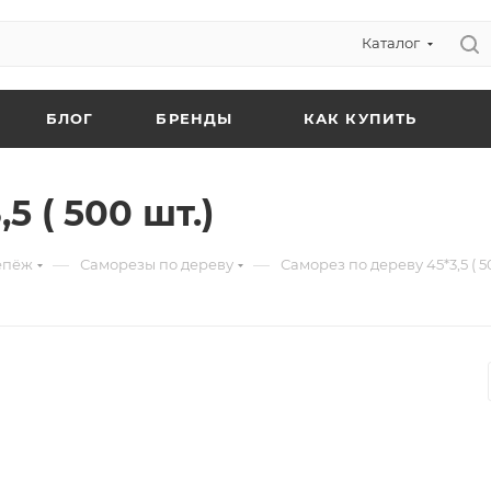
Каталог
БЛОГ
БРЕНДЫ
КАК КУПИТЬ
5 ( 500 шт.)
—
—
епёж
Саморезы по дереву
Саморез по дереву 45*3,5 ( 5