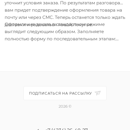
уточнит условия заказа. По результатам разговора
вам придет подтверждение оформления товара на
почту или через СМС. Теперь останется только ждать
Оформление заказа в стандартном режиме
доставки и радоваться новой покупке.
выглядит следующим образом. Заполняете
полностью форму по последовательным этапам:
адрес, способ доставки, оплаты, данные о себе.
Советуем в комментарии к заказу написать
информацию, которая поможет курьеру вас найти.
Нажмите кнопку «Оформить заказ».
ПОДПИСАТЬСЯ НА РАССЫЛКУ
2026 ©