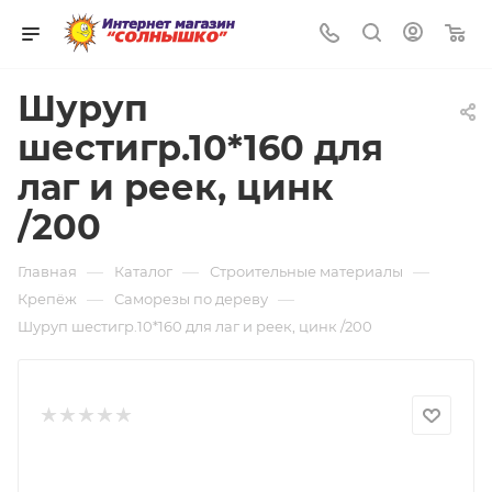
0
Шуруп
шестигр.10*160 для
лаг и реек, цинк
/200
—
—
—
Главная
Каталог
Строительные материалы
—
—
Крепёж
Саморезы по дереву
Шуруп шестигр.10*160 для лаг и реек, цинк /200