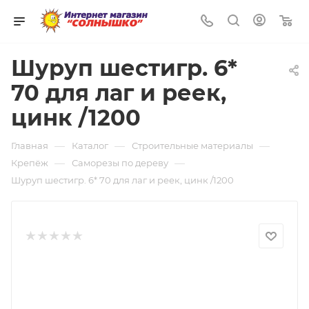
0
Шуруп шестигр. 6*
70 для лаг и реек,
цинк /1200
—
—
—
Главная
Каталог
Строительные материалы
—
—
Крепёж
Саморезы по дереву
Шуруп шестигр. 6* 70 для лаг и реек, цинк /1200