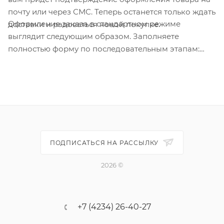
почту или через СМС. Теперь останется только ждать
Оформление заказа в стандартном режиме
доставки и радоваться новой покупке.
выглядит следующим образом. Заполняете
полностью форму по последовательным этапам:
адрес, способ доставки, оплаты, данные о себе.
Советуем в комментарии к заказу написать
информацию, которая поможет курьеру вас найти.
Нажмите кнопку «Оформить заказ».
ПОДПИСАТЬСЯ НА РАССЫЛКУ
2026 ©
+7 (4234) 26-40-27