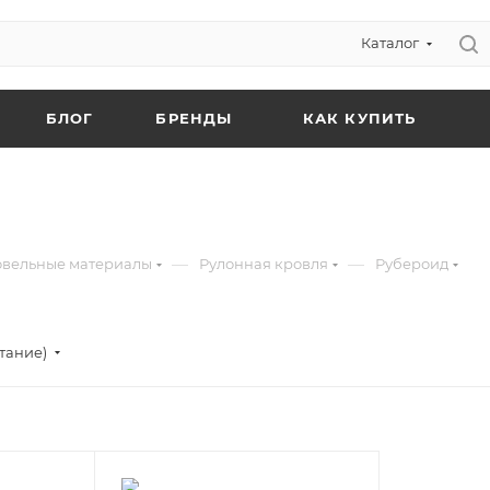
Каталог
БЛОГ
БРЕНДЫ
КАК КУПИТЬ
—
—
овельные материалы
Рулонная кровля
Рубероид
тание)