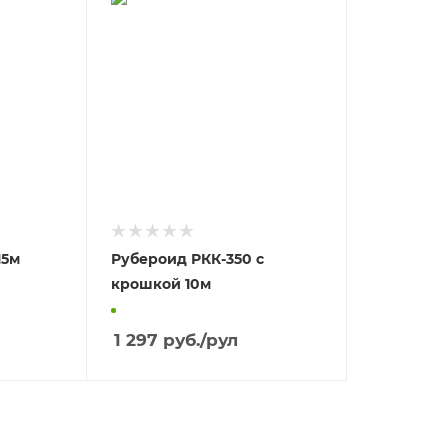
15м
Рубероид РКК-350 с
крошкой 10м
1 297
руб.
/рул