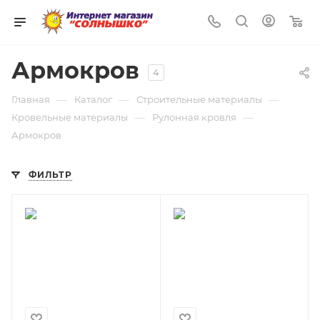
0
Армокров
4
—
—
—
Главная
Каталог
Строительные материалы
—
—
Кровельные материалы
Рулонная кровля
Армокров
ФИЛЬТР