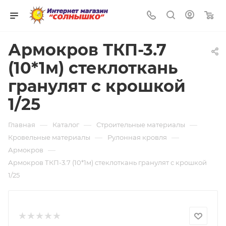
0
Армокров ТКП-3.7
(10*1м) стеклоткань
гранулят с крошкой
1/25
—
—
—
Главная
Каталог
Строительные материалы
—
—
Кровельные материалы
Рулонная кровля
—
Армокров
Армокров ТКП-3.7 (10*1м) стеклоткань гранулят с крошкой
1/25