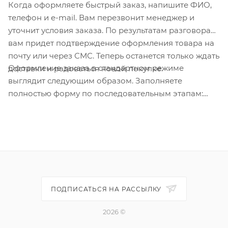
Когда оформляете быстрый заказ, напишите ФИО,
телефон и e-mail. Вам перезвонит менеджер и
уточнит условия заказа. По результатам разговора
вам придет подтверждение оформления товара на
почту или через СМС. Теперь останется только ждать
Оформление заказа в стандартном режиме
доставки и радоваться новой покупке.
выглядит следующим образом. Заполняете
полностью форму по последовательным этапам:
адрес, способ доставки, оплаты, данные о себе.
Советуем в комментарии к заказу написать
информацию, которая поможет курьеру вас найти.
Нажмите кнопку «Оформить заказ».
ПОДПИСАТЬСЯ НА РАССЫЛКУ
2026 ©